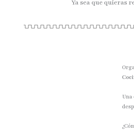
Ya sea que quieras r
Orga
Coci
Una 
desp
¿Cóm