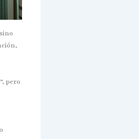
 sino
nción,
”, pero
o