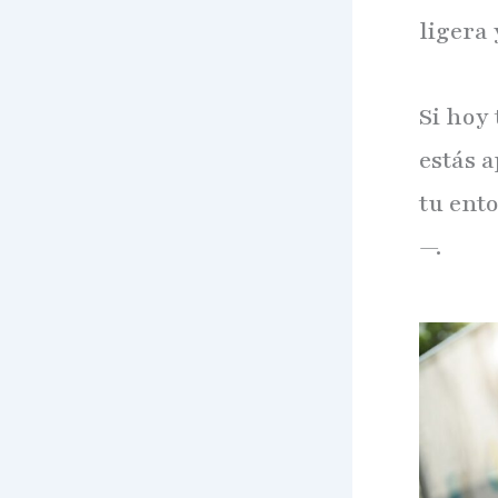
ligera
Si hoy 
estás 
tu ent
—.