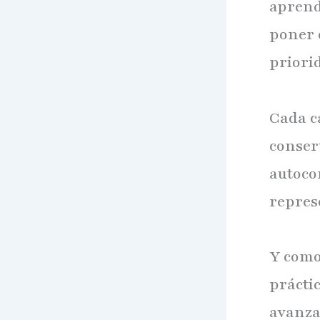
aprend
poner 
priori
Cada c
conserv
autoco
represe
Y como
práctic
avanza