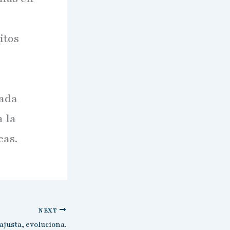
itos
cada
 la
eas.
NEXT
ajusta, evoluciona.