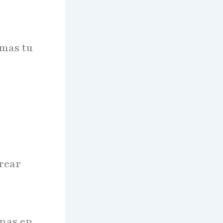
rmas tu
crear
nas en