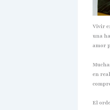
Vivir e
una ha
amor p
Muchas
en real
compre
El ord