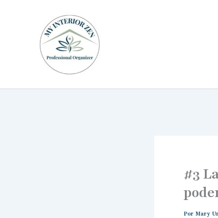
Ir
al
contenido
#3 L
pode
Por
Mary Ur