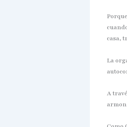
Porque
cuando
casa, 
La org
autoco
A travé
armonía
Como C