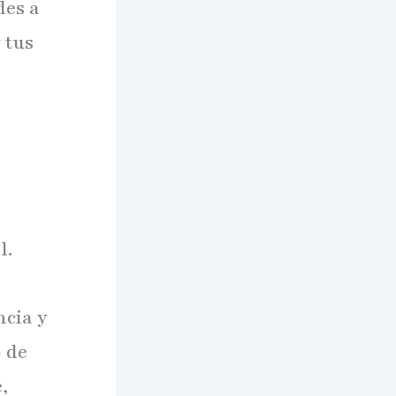
des a
 tus
l.
ncia y
o de
,